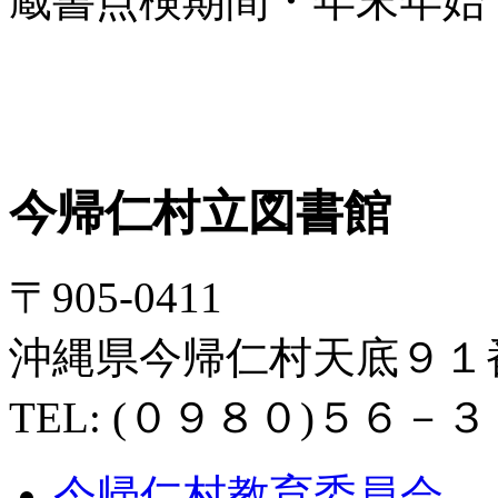
蔵書点検期間・年末年始
今帰仁村立図書館
〒905-0411
沖縄県今帰仁村天底９１
TEL: (０９８０)５６－
今帰仁村教育委員会